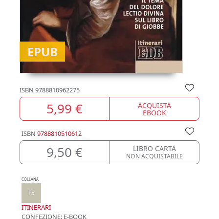
EPUB
ISBN
9788810962275
5,99 €
ACQUISTA
EBOOK
ISBN
9788810510612
9,50 €
LIBRO CARTA
NON ACQUISTABILE
COLLANA
F5
ITINERARI
CONFEZIONE:
E-BOOK