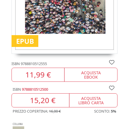
EPUB
ISBN
9788810512555
11,99 €
ACQUISTA
EBOOK
ISBN
9788810512500
15,20 €
ACQUISTA
LIBRO CARTA
PREZZO COPERTINA:
16,00 €
SCONTO:
5%
COLLANA