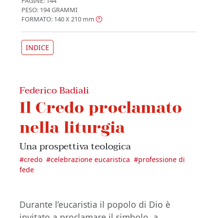
PAGINE: 144
PESO: 194 GRAMMI
FORMATO: 140 X 210
mm
INDICE
Federico Badiali
Il Credo proclamato
nella liturgia
Una prospettiva teologica
#
credo
#
celebrazione eucaristica
#
professione di
fede
Durante l’eucaristia il popolo di Dio è
invitato a proclamare il simbolo, a