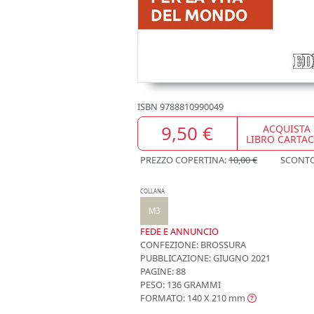
ISBN
9788810990049
9,50 €
ACQUISTA
LIBRO CARTA
PREZZO COPERTINA:
10,00 €
SCONT
COLLANA
M3
FEDE E ANNUNCIO
CONFEZIONE:
BROSSURA
PUBBLICAZIONE:
GIUGNO 2021
PAGINE: 88
PESO: 136 GRAMMI
FORMATO: 140 X 210
mm