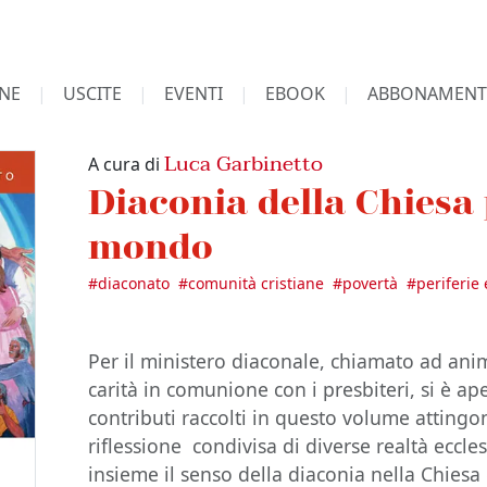
NE
USCITE
EVENTI
EBOOK
ABBONAMENT
Luca Garbinetto
A cura di
Diaconia della Chiesa 
mondo
#
diaconato
#
comunità cristiane
#
povertà
#
periferie 
Per il ministero diaconale, chiamato ad anim
carità in comunione con i presbiteri, si è a
contributi raccolti in questo volume attingon
riflessione condivisa di diverse realtà eccl
insieme il senso della diaconia nella Chiesa e