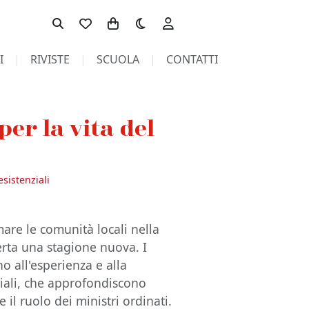
Toggle theme
I
RIVISTE
SCUOLA
CONTATTI
per la vita del
esistenziali
are le comunità locali nella
perta una stagione nuova. I
o all'esperienza e alla
esiali, che approfondiscono
 il ruolo dei ministri ordinati.