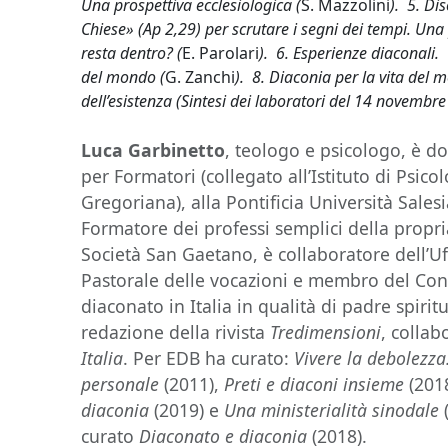
Una prospettiva ecclesiologica (
S. Mazzolini
). 5. Di
Chiese» (Ap 2,29) per scrutare i segni dei tempi. Una
resta dentro? (
E. Parolari
). 6. Esperienze diaconali.
del mondo (
G. Zanchi
). 8. Diaconia per la vita del 
dell’esistenza (Sintesi dei laboratori del 14 novembre
Luca Garbinetto
, teologo e psicologo, è do
per Formatori (collegato all’Istituto di Psico
Gregoriana), alla Pontificia Università Sale
Formatore dei professi semplici della propr
Società San Gaetano, è collaboratore dell’Uf
Pastorale delle vocazioni e membro del Con
diaconato in Italia in qualità di padre spir
redazione della rivista
Tredimensioni
, collab
Italia
. Per EDB ha curato:
Vivere la debolezza.
personale
(2011),
Preti e diaconi insieme
(201
diaconia
(2019) e
Una ministerialità sinodale
curato
Diaconato e diaconia
(2018).