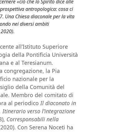
scernere «ciò che lo Spirito dice alle
 prospettiva antropologica: cosa ci
 7. Una Chiesa diaconale per la vita
mondo nei diversi ambiti
 2020).
cente all’Istituto Superiore
logia della Pontificia Università
siana e al Teresianum.
ia congregazione, la Pia
ficio nazionale per la
siglio della Comunità del
ituale. Membro del comitato di
ora al periodico
Il diaconato in
 Itinerario verso l’integrazione
8),
Corresponsabili nella
(2020). Con Serena Noceti ha