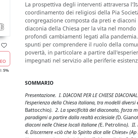
La prospettiva degli interventi attraversa l'I
coordinamento dei religiosi della Pia Socie
congregazione composta da preti e diaconi a 
diaconia della Chiesa per la vita nel mond
profondi cambiamenti legati alla pandemia
spunti per comprendere il ruolo della comun
povertà, in particolare a partire dall'esperi
impegnati nel servizio alle periferie esistenz
CEO
O:
5%
SOMMARIO
Presentazione. I. DIACONI PER LE CHIESE DIACONALI. 
l’esperienza della Chiesa italiana, tra modelli diversi
Battocchio
). 2. La specificità del diaconato, forza m
paradigmi a partire dalla realtà ecclesiale (
D. Gianot
diaconi nelle Chiese locali italiane (
E. Petrolino
). I
4. Discernere «ciò che lo Spirito dice alle Chiese» (Ap