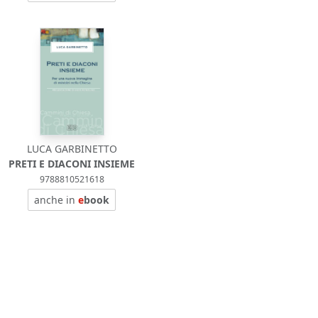
LUCA GARBINETTO
PRETI E DIACONI INSIEME
9788810521618
anche in
e
book