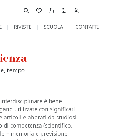
Toggle theme
I
RIVISTE
SCUOLA
CONTATTI
cienza
ne, tempo
interdisciplinare è bene
gano utilizzate con significati
e articoli elaborati da studiosi
 di competenza (scientifico,
role – memoria e previsione,