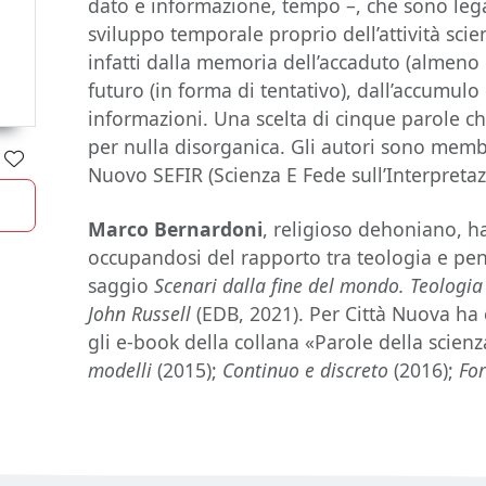
dato e informazione, tempo –, che sono legat
sviluppo temporale proprio dell’attività scie
infatti dalla memoria dell’accaduto (almeno 
futuro (in forma di tentativo), dall’accumulo d
informazioni. Una scelta di cinque parole ch
per nulla disorganica. Gli autori sono membr
Nuovo SEFIR (Scienza E Fede sull’Interpretaz
Marco Bernardoni
, religioso dehoniano, ha
occupandosi del rapporto tra teologia e pens
saggio
Scenari dalla fine del mondo. Teologia 
John Russell
(EDB, 2021). Per Città Nuova ha
gli e-book della collana «Parole della scien
modelli
(2015);
Continuo e discreto
(2016);
Fo