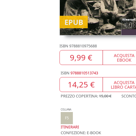
EPUB
ISBN
9788810975688
9,99 €
ACQUISTA
EBOOK
ISBN
9788810513743
14,25 €
ACQUISTA
LIBRO CART
PREZZO COPERTINA:
15,00 €
SCONT
COLLANA
F5
ITINERARI
CONFEZIONE:
E-BOOK