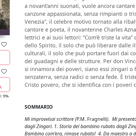
a novant’anni suonati, vuole ancora cantar
canzone appassionata, senza rimpianti o tris
Venezia”, il celebre motivo tornato alla riba
cantore e poeta, il novantenne Charles Azna
lettrici e ai suoi lettori: “Com’è triste la vita
dello Spirito, il solo che può liberare dalle 
culturali, il solo che può portare fuori dai c
dei guadagni e delle strutture. Per don Vince
si innamora dei poveri, siano essi zingari o
senzaterra, senza radici o senza fede. È triste
Cristo povero, che si identifica con i poveri c
A
O:
5%
SOMMARIO
Mi improvvisai scrittore (
P.M. Fragnelli
). Mi present
dagli Zingari. 1. Storia del bambino rubato dagli Zing
Bambino com’era, rimase rubato! 4. Da maestro a d