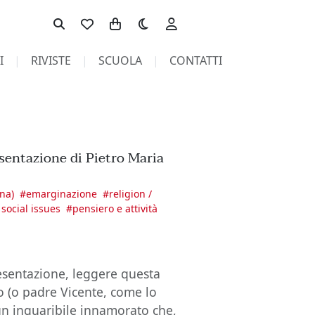
Toggle theme
I
RIVISTE
SCUOLA
CONTATTI
esentazione di Pietro Maria
ana)
#
emarginazione
#
religion /
/ social issues
#
pensiero e attività
esentazione, leggere questa
o (o padre Vicente, come lo
 un inguaribile innamorato che,