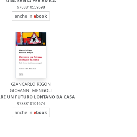
UNA SANTA PER AMICA
9788810559598
anche in
e
book
GIANCARLO RIGON
GIOVANNI MENGOLI
ARE UN FUTURO LONTANO DA CASA
9788810101674
anche in
e
book