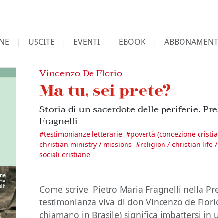
NE
USCITE
EVENTI
EBOOK
ABBONAMENT
Vincenzo De Florio
Ma tu, sei prete?
Storia di un sacerdote delle periferie. Pr
Fragnelli
#
testimonianze letterarie
#
povertà (concezione cristi
christian ministry / missions
#
religion / christian life 
sociali cristiane
Come scrive Pietro Maria Fragnelli nella Pr
testimonianza viva di don Vincenzo de Flori
chiamano in Brasile) significa imbattersi in