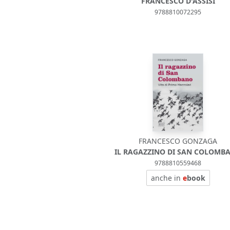
FRANCESCO D'ASSISI
9788810072295
FRANCESCO GONZAGA
IL RAGAZZINO DI SAN COLOMB
9788810559468
anche in
e
book