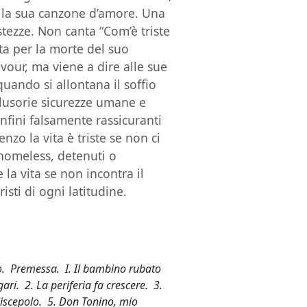
e la sua canzone d’amore. Una
tezze. Non canta “Com’è triste
lta per la morte del suo
vour, ma viene a dire alle sue
” quando si allontana il soffio
illusorie sicurezze umane e
onfini falsamente rassicuranti
nzo la vita è triste se non ci
 homeless, detenuti o
 la vita se non incontra il
risti di ogni latitudine.
o. Premessa. I. Il bambino rubato
ari. 2. La periferia fa crescere. 3.
iscepolo. 5. Don Tonino, mio