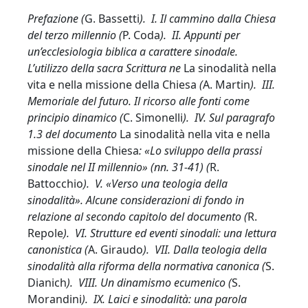
Prefazione (
G. Bassetti
). I. Il cammino dalla Chiesa
del terzo millennio (
P. Coda
). II. Appunti per
un’ecclesiologia biblica a carattere sinodale.
L’utilizzo della sacra Scrittura ne
La sinodalità nella
vita e nella missione della Chiesa
(
A. Martin
). III.
Memoriale del futuro. Il ricorso alle fonti come
principio dinamico (
C. Simonelli
). IV. Sul paragrafo
1.3 del documento
La sinodalità nella vita e nella
missione della Chiesa
: «Lo sviluppo della prassi
sinodale nel II millennio» (nn. 31-41) (
R.
Battocchio
). V. «Verso una teologia della
sinodalità». Alcune considerazioni di fondo in
relazione al secondo capitolo del documento (
R.
Repole
). VI. Strutture ed eventi sinodali: una lettura
canonistica (
A. Giraudo
). VII. Dalla teologia della
sinodalità alla riforma della normativa canonica (
S.
Dianich
). VIII. Un dinamismo ecumenico (
S.
Morandini
). IX. Laici e sinodalità: una parola