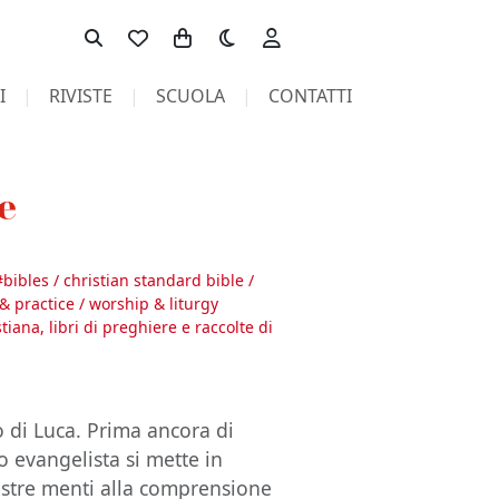
Toggle theme
I
RIVISTE
SCUOLA
CONTATTI
e
#
bibles / christian standard bible /
s & practice / worship & liturgy
stiana, libri di preghiere e raccolte di
to di Luca. Prima ancora di
zo evangelista si mette in
stre menti alla comprensione