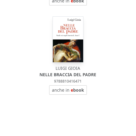
anche in
e
book
LUIGI GIOIA
NELLE BRACCIA DEL PADRE
9788810416471
anche in
e
book