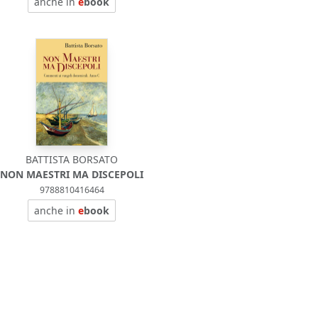
anche in
e
book
BATTISTA BORSATO
NON MAESTRI MA DISCEPOLI
9788810416464
anche in
e
book