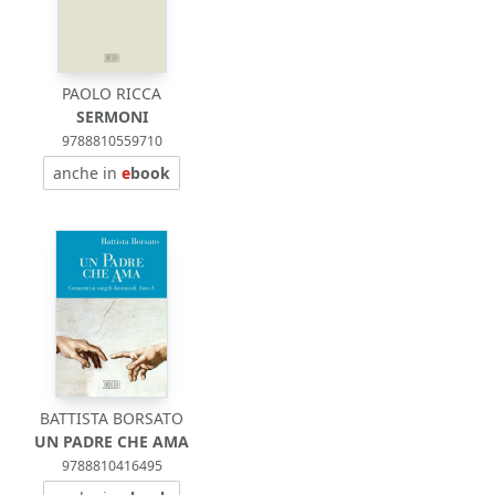
PAOLO RICCA
SERMONI
9788810559710
anche in
e
book
BATTISTA BORSATO
UN PADRE CHE AMA
9788810416495