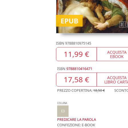
EPUB
ISBN
9788810975145
11,99 €
ACQUISTA
EBOOK
ISBN
9788810416471
17,58 €
ACQUISTA
LIBRO CART
PREZZO COPERTINA:
18,50 €
SCONT
COLLANA
E3
PREDICARE LA PAROLA
CONFEZIONE:
E-BOOK