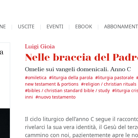
NE
USCITE
EVENTI
EBOOK
ABBONAMENT
Luigi Gioia
Nelle braccia del Padr
Omelie sui vangeli domenicali. Anno C
#
omiletica
#
liturgia della parola
#
liturgia pastorale
new testament & portions
#
religion / christian ritual
#
bibles / christian standard bible / study
#
liturgia cri
inni
#
nuovo testamento
Il ciclo liturgico dell’anno C segue il raccon
rivelarci la sua vera identità, il Gesù del ter
cammino con noi, pazientemente apre le no