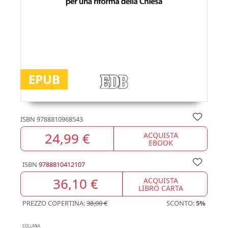
EPUB
ISBN
9788810968543
24,99 €
ACQUISTA
EBOOK
ISBN
9788810412107
36,10 €
ACQUISTA
LIBRO CARTA
PREZZO COPERTINA:
38,00 €
SCONTO:
5%
COLLANA