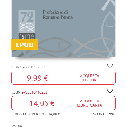
EPUB
ISBN
9788810968369
9,99 €
ACQUISTA
EBOOK
ISBN
9788810410233
14,06 €
ACQUISTA
LIBRO CARTA
PREZZO COPERTINA:
14,80 €
SCONTO:
5%
COLLANA