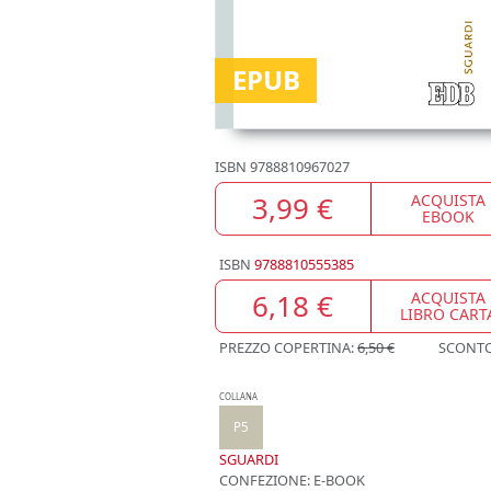
EPUB
ISBN
9788810967027
3,99 €
ACQUISTA
EBOOK
ISBN
9788810555385
6,18 €
ACQUISTA
LIBRO CART
PREZZO COPERTINA:
6,50 €
SCONT
COLLANA
P5
SGUARDI
CONFEZIONE:
E-BOOK