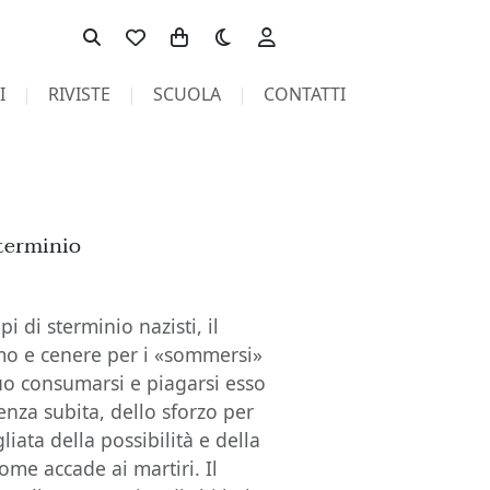
Toggle theme
I
RIVISTE
SCUOLA
CONTATTI
sterminio
i di sterminio nazisti, il
umo e cenere per i «sommersi»
uo consumarsi e piagarsi esso
lenza subita, dello sforzo per
iata della possibilità e della
come accade ai martiri. Il