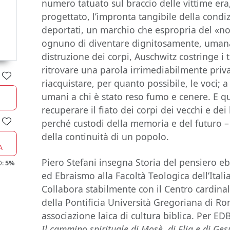
numero tatuato sul braccio delle vittime era,
progettato, l’impronta tangibile della condi
deportati, un marchio che espropria del «
ognuno di diventare dignitosamente, umana
distruzione dei corpi, Auschwitz costringe i t
ritrovare una parola irrimediabilmente privat
riacquistare, per quanto possibile, le voci; a
umani a chi è stato reso fumo e cenere. E q
recuperare il fiato dei corpi dei vecchi e dei
perché custodi della memoria e del futuro – 
della continuità di un popolo.
A
Piero Stefani insegna Storia del pensiero ebr
O:
5%
ed Ebraismo alla Facoltà Teologica dell’Itali
Collabora stabilmente con il Centro cardinal
della Pontificia Università Gregoriana di Ro
associazione laica di cultura biblica. Per E
Il cammino spirituale di Mosè, di Elia e di Ge