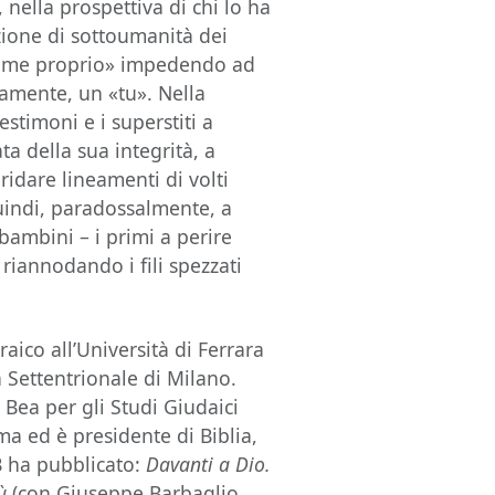
 nella prospettiva di chi lo ha
zione di sottoumanità dei
nome proprio» impedendo ad
mente, un «tu». Nella
estimoni e i superstiti a
a della sua integrità, a
 ridare lineamenti di volti
uindi, paradossalmente, a
 bambini – i primi a perire
riannodando i fili spezzati
aico all’Università di Ferrara
a Settentrionale di Milano.
 Bea per gli Studi Giudaici
ma ed è presidente di Biblia,
DB ha pubblicato:
Davanti a Dio.
sù
(con Giuseppe Barbaglio,