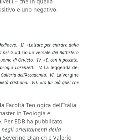
ivelli – che in quella
ositivo e uno negativo.
Medioevo. II. «Lottate per entrare dalla
na nel
Giudizio universale
del Battistero
Duomo di Orvieto. IV. «E, con il peccato,
brogio Lorenzetti. V.
La leggenda dei
 Galleria dell’Accademia. VI.
La Vergine
età cristiana. VII. «Io fui già quel che
.
a Facoltà Teologica dell’Italia
master in Teologia e
o
. Per EDB ha pubblicato
 negli orientamenti della
n Severino Dianich e Valerio