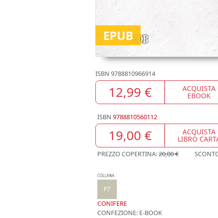
EPUB
ISBN
9788810966914
12,99 €
ACQUISTA
EBOOK
ISBN
9788810560112
19,00 €
ACQUISTA
LIBRO CART
PREZZO COPERTINA:
20,00 €
SCONT
COLLANA
P7
CONIFERE
CONFEZIONE:
E-BOOK