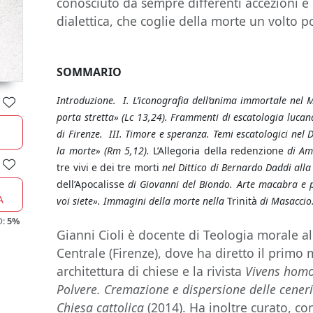
conosciuto da sempre differenti accezioni e l
dialettica, che coglie della morte un volto p
SOMMARIO
Introduzione. I. L’iconografia dell’anima immortale nel 
porta stretta» (Lc 13,24). Frammenti di escatologia luca
di Firenze. III. Timore e speranza. Temi escatologici nel 
la morte» (Rm 5,12).
L’Allegoria della redenzione
di Am
tre vivi e dei tre morti
nel Dittico di Bernardo Daddi alla
dell’Apocalisse
di Giovanni del Biondo. Arte macabra e pi
A
voi siete». Immagini della morte nella
Trinità
di Masaccio
O:
5%
Gianni Cioli è docente di Teologia morale all
Centrale (Firenze), dove ha diretto il primo 
architettura di chiese e la rivista
Vivens hom
Polvere. Cremazione e dispersione delle ceneri
Chiesa cattolica
(2014). Ha inoltre curato, co