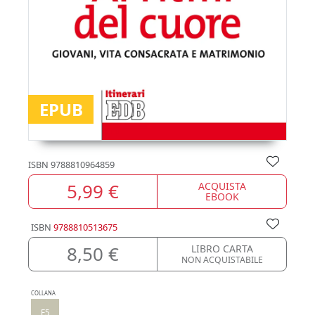
EPUB
ISBN
9788810964859
5,99 €
ACQUISTA
EBOOK
ISBN
9788810513675
8,50 €
LIBRO CARTA
NON ACQUISTABILE
COLLANA
F5