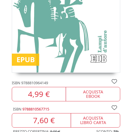
EPUB
ISBN
9788810964149
4,99 €
ACQUISTA
EBOOK
ISBN
9788810567715
7,60 €
ACQUISTA
LIBRO CARTA
PREZZO COPERTINA:
8,00 €
SCONTO:
5%