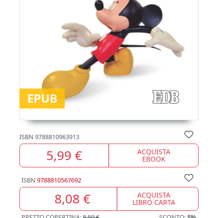
EPUB
ISBN
9788810963913
5,99 €
ACQUISTA
EBOOK
ISBN
9788810567692
8,08 €
ACQUISTA
LIBRO CARTA
PREZZO COPERTINA:
8,50 €
SCONTO:
5%