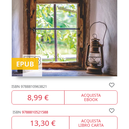
EPUB
ISBN
9788810963821
8,99 €
ACQUISTA
EBOOK
ISBN
9788810521588
13,30 €
ACQUISTA
LIBRO CARTA