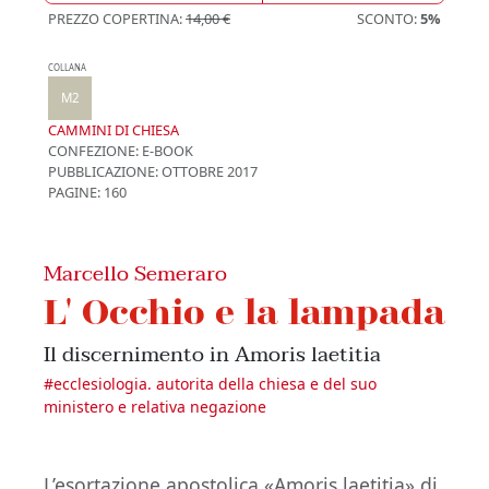
PREZZO COPERTINA:
14,00 €
SCONTO:
5%
COLLANA
M2
CAMMINI DI CHIESA
CONFEZIONE:
E-BOOK
PUBBLICAZIONE:
OTTOBRE 2017
PAGINE: 160
Marcello Semeraro
L' Occhio e la lampada
Il discernimento in Amoris laetitia
#
ecclesiologia. autorita della chiesa e del suo
ministero e relativa negazione
L’esortazione apostolica «Amoris laetitia» di