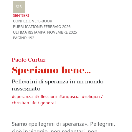
S13
SENTIERI
CONFEZIONE:
E-BOOK
PUBBLICAZIONE:
FEBBRAIO 2026
ULTIMA RISTAMPA:
NOVEMBRE 2025
PAGINE: 192
Paolo Curtaz
Speriamo bene...
Pellegrini di speranza in un mondo
rassegnato
#
speranza
#
riflessioni
#
angoscia
#
religion /
christian life / general
Siamo «pellegrini di speranza». Pellegrini,
cioè in viaggio, non sedentari, non