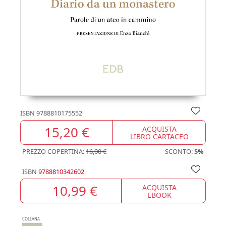
ISBN
9788810175552
15,20 €
ACQUISTA
LIBRO CARTACEO
PREZZO COPERTINA:
16,00 €
SCONTO:
5%
ISBN
9788810342602
10,99 €
ACQUISTA
EBOOK
COLLANA