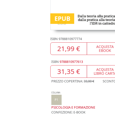
EPUB
ISBN
9788810977774
21,99 €
ACQUISTA
EBOOK
ISBN
9788810977613
31,35 €
ACQUISTA
LIBRO CART
PREZZO COPERTINA:
33,00 €
SCONT
COLLANA
P1
PSICOLOGIA E FORMAZIONE
CONFEZIONE:
E-BOOK