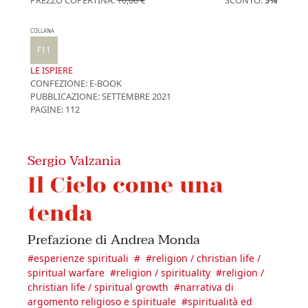
PREZZO COPERTINA:
10,00 €
SCONTO:
5%
COLLANA
F11
LE ISPIERE
CONFEZIONE:
E-BOOK
PUBBLICAZIONE:
SETTEMBRE 2021
PAGINE: 112
Sergio Valzania
Il Cielo come una
tenda
Prefazione di Andrea Monda
#
esperienze spirituali
#
#
religion / christian life /
spiritual warfare
#
religion / spirituality
#
religion /
christian life / spiritual growth
#
narrativa di
argomento religioso e spirituale
#
spiritualità ed