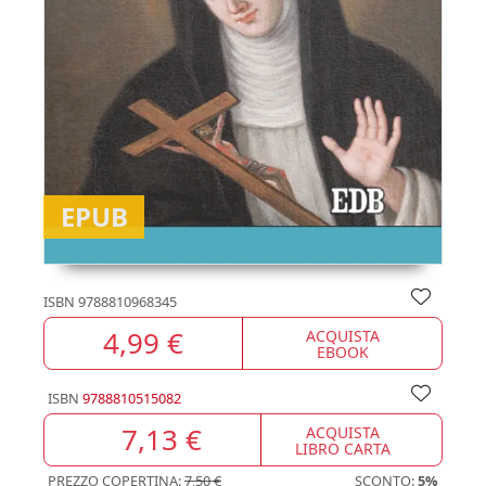
EPUB
ISBN
9788810968345
4,99 €
ACQUISTA
EBOOK
ISBN
9788810515082
7,13 €
ACQUISTA
LIBRO CARTA
PREZZO COPERTINA:
7,50 €
SCONTO:
5%