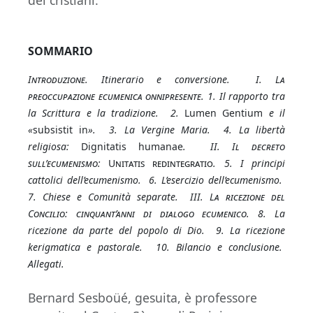
dei cristiani.
SOMMARIO
I
ntroduzione
. Itinerario e conversione. I.
La
preoccupazione ecumenica onnipresente
. 1. Il rapporto tra
la Scrittura e la tradizione. 2.
Lumen Gentium
e il
«
subsistit in
». 3. La Vergine Maria. 4. La libertà
religiosa:
Dignitatis humanae
. II.
Il decreto
sull’ecumenismo:
Unitatis redintegratio
. 5. I principi
cattolici dell’ecumenismo. 6. L’esercizio dell’ecumenismo.
7. Chiese e Comunità separate. III.
La ricezione del
Concilio: cinquant’anni di dialogo ecumenico
. 8. La
ricezione da parte del popolo di Dio. 9. La ricezione
kerigmatica e pastorale. 10. Bilancio e conclusione.
Allegati.
Bernard Sesboüé, gesuita, è professore