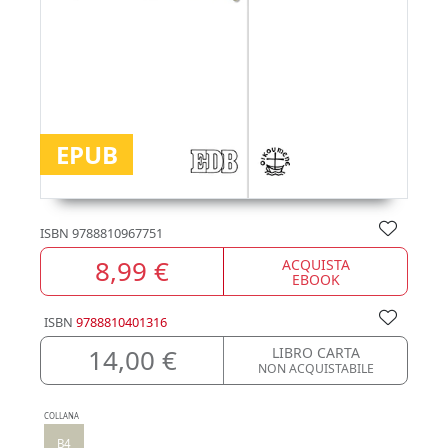
EPUB
ISBN
9788810967751
8,99 €
ACQUISTA
EBOOK
ISBN
9788810401316
14,00 €
LIBRO CARTA
NON ACQUISTABILE
COLLANA
B4