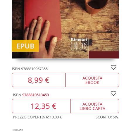
EPUB
ISBN
9788810967355
8,99 €
ACQUISTA
EBOOK
ISBN
9788810513453
12,35 €
ACQUISTA
LIBRO CARTA
PREZZO COPERTINA:
13,00 €
SCONTO:
5%
COLLANA