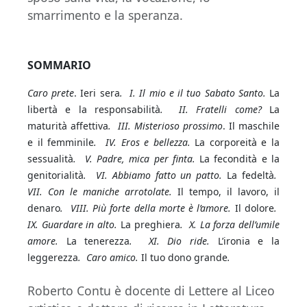
smarrimento e la speranza.
SOMMARIO
Caro prete
. Ieri sera
. I. Il mio e il tuo Sabato Santo.
La
libertà e la responsabilità
. II. Fratelli come?
La
maturità affettiva
. III. Misterioso prossimo
. Il maschile
e il femminile
. IV. Eros e bellezza.
La corporeità e la
sessualità
. V. Padre, mica per finta.
La fecondità e la
genitorialità
. VI. Abbiamo fatto un patto.
La fedeltà
.
VII. Con le maniche arrotolate.
Il tempo, il lavoro, il
denaro
. VIII. Più forte della morte è l’amore.
Il dolore
.
IX. Guardare in alto.
La preghiera
. X. La forza dell’umile
amore.
La tenerezza
. XI. Dio ride.
L’ironia e la
leggerezza
. Caro amico.
Il tuo dono grande
.
Roberto Contu è docente di Lettere al Liceo