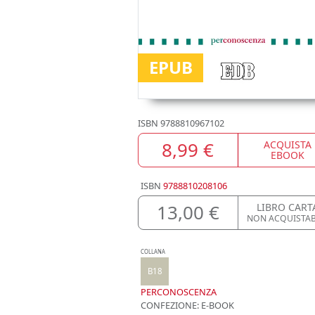
EPUB
ISBN
9788810967102
8,99 €
ACQUISTA
EBOOK
ISBN
9788810208106
13,00 €
LIBRO CART
NON ACQUISTAB
COLLANA
B18
PERCONOSCENZA
CONFEZIONE:
E-BOOK