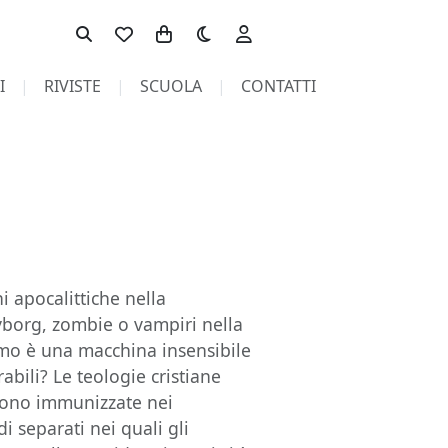
Toggle theme
I
RIVISTE
SCUOLA
CONTATTI
ni apocalittiche nella
cyborg, zombie o vampiri nella
omo è una macchina insensibile
abili? Le teologie cristiane
 sono immunizzate nei
 separati nei quali gli