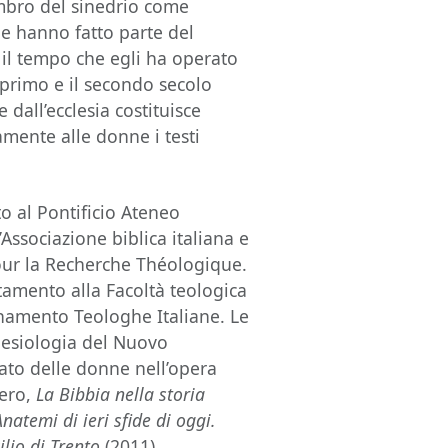
mbro del sinedrio come
e hanno fatto parte del
 il tempo che egli ha operato
l primo e il secondo secolo
 dall’ecclesia costituisce
amente alle donne i testi
 al Pontificio Ateneo
Associazione biblica italiana e
ur la Recherche Théologique.
tamento alla Facoltà teologica
amento Teologhe Italiane. Le
clesiologia del Nuovo
lato delle donne nell’opera
iero,
La
Bibbia nella storia
Anatemi di ieri sfide di oggi.
ilio di Trento
(2011).