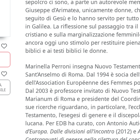
sepolcro ci sono, a parte un autorevole me
Giuseppe d’Arimatea, unicamente donne, ch
seguito di Gesù e lo hanno servito per tutto
in Galilea. La riflessione sul passaggio tra i
cristiano e sulla marginalizzazione femminile
ancora oggi uno stimolo per restituire pien
biblici e ai testi biblici le donne.
Marinella Perroni insegna Nuovo Testamento
Sant’Anselmo di Roma. Dal 1994 è socia dell’
dell’Association Européenne des Femmes po
A
Dal 2003 è professore invitato di Nuovo Tes
ILE
Marianum di Roma e presidente del Coordin
sue ricerche riguardano, in particolare, l’ec
Testamento, l’esegesi di genere e il discepo
lucana. Per EDB ha curato, con Antonio Aut
d’Europa. Dalle divisioni all’incontro
(2012) e
Contrappunti di genere nella rilettura del conc