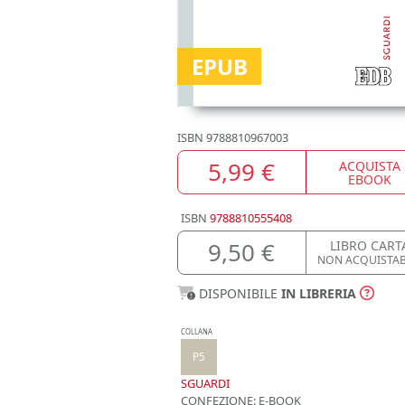
EPUB
ISBN
9788810967003
5,99 €
ACQUISTA
EBOOK
ISBN
9788810555408
9,50 €
LIBRO CART
NON ACQUISTAB
DISPONIBILE
IN LIBRERIA
COLLANA
P5
SGUARDI
CONFEZIONE:
E-BOOK