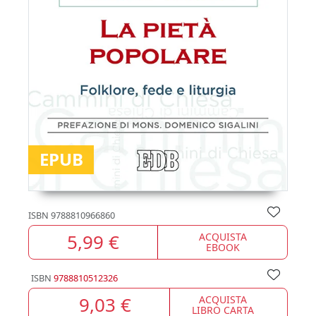
EPUB
ISBN
9788810966860
5,99 €
ACQUISTA
EBOOK
ISBN
9788810512326
9,03 €
ACQUISTA
LIBRO CARTA