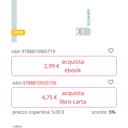
EPUB
isbn
9788810965719
acquista
2,99 €
ebook
isbn
9788810555156
acquista
4,75 €
libro carta
prezzo copertina:
5,00 €
sconto:
5%
collana