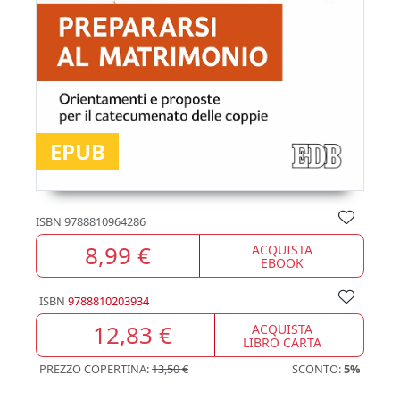
EPUB
ISBN
9788810964286
8,99 €
ACQUISTA
EBOOK
ISBN
9788810203934
12,83 €
ACQUISTA
LIBRO CARTA
PREZZO COPERTINA:
13,50 €
SCONTO:
5%