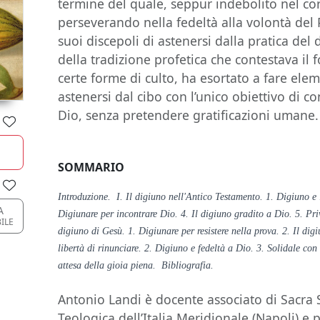
termine del quale, seppur indebolito nel corp
perseverando nella fedeltà alla volontà del
suoi discepoli di astenersi dalla pratica del d
della tradizione profetica che contestava il 
certe forme di culto, ha esortato a fare ele
astenersi dal cibo con l’unico obiettivo di 
Dio, senza pretendere gratificazioni umane.
SOMMARIO
Introduzione. I. Il digiuno nell'Antico Testamento. 1. Digiuno e l
A
Digiunare per incontrare Dio. 4. Il digiuno gradito a Dio. 5. Priv
ILE
digiuno di Gesù. 1. Digiunare per resistere nella prova. 2. Il dig
libertà di rinunciare. 2. Digiuno e fedeltà a Dio. 3. Solidale co
attesa della gioia piena. Bibliografia.
Antonio Landi è docente associato di Sacra Sc
Teologica dell’Italia Meridionale (Napoli) e p