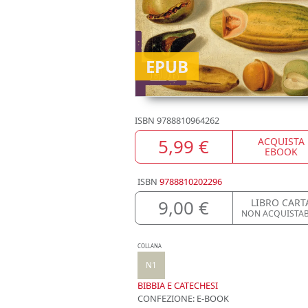
EPUB
ISBN
9788810964262
5,99 €
ACQUISTA
EBOOK
ISBN
9788810202296
9,00 €
LIBRO CART
NON ACQUISTAB
COLLANA
N1
BIBBIA E CATECHESI
CONFEZIONE:
E-BOOK