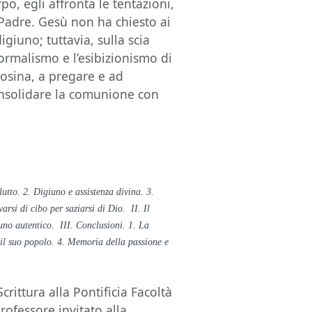
o, egli affronta le tentazioni,
 Padre. Gesù non ha chiesto ai
igiuno; tuttavia, sulla scia
formalismo e l’esibizionismo di
mosina, a pregare e ad
consolidare la comunione con
utto. 2. Digiuno e assistenza divina. 3.
arsi di cibo per saziarsi di Dio. II. Il
iuno autentico. III. Conclusioni. 1. La
n il suo popolo. 4. Memoria della passione e
rittura alla Pontificia Facoltà
rofessore invitato alla