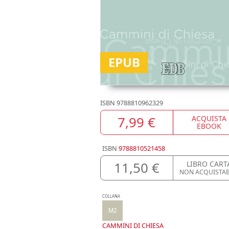
EPUB
ISBN
9788810962329
7,99 €
ACQUISTA
EBOOK
ISBN
9788810521458
11,50 €
LIBRO CART
NON ACQUISTAB
COLLANA
M2
CAMMINI DI CHIESA