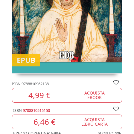
EPUB
ISBN
9788810962138
4,99 €
ACQUISTA
EBOOK
ISBN
9788810515150
6,46 €
ACQUISTA
LIBRO CARTA
PREZZO COPERTINA:
6,80 €
SCONTO:
5%