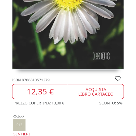
ISBN
9788810571279
12,35 €
ACQUISTA
LIBRO CARTACEO
PREZZO COPERTINA:
13,00 €
SCONTO:
5%
COLLANA
S13
SENTIERI