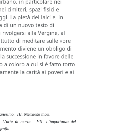
urbano, in particolare nei
ei cimiteri, spazi fisici e
i. La pietà dei laici e, in
ta di un nuovo testo di
 rivolgersi alla Vergine, al
attutto di meditare sulle «ore
amento diviene un obbligo di
 la successione in favore delle
a coloro a cui si è fatto torto
amente la carità ai poveri e ai
tianesimo. III.
Memento mori
.
 L’arte di morire. VII. L’importanza del
grafia.