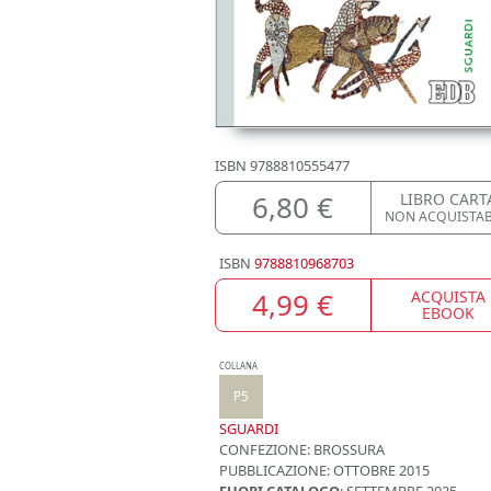
ISBN
9788810555477
6,80 €
LIBRO CART
NON ACQUISTA
ISBN
9788810968703
4,99 €
ACQUISTA
EBOOK
COLLANA
P5
SGUARDI
CONFEZIONE:
BROSSURA
PUBBLICAZIONE:
OTTOBRE 2015
FUORI CATALOGO
: SETTEMBRE 2025