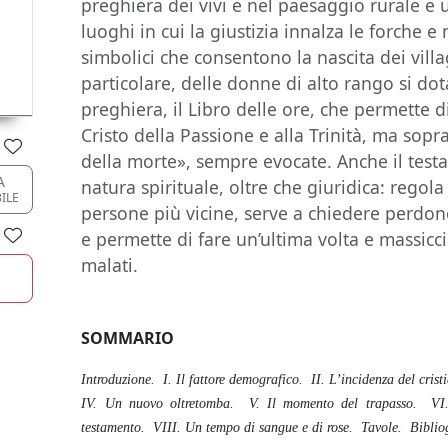
preghiera dei vivi e nel paesaggio rurale e 
luoghi in cui la giustizia innalza le forche e n
simbolici che consentono la nascita dei villagg
particolare, delle donne di alto rango si do
preghiera, il Libro delle ore, che permette di
Cristo della Passione e alla Trinità, ma sopr
della morte», sempre evocate. Anche il test
A
natura spirituale, oltre che giuridica: regola
BILE
persone più vicine, serve a chiedere perdono 
e permette di fare un’ultima volta e massicci
malati.
SOMMARIO
Introduzione. I. Il fattore demografico. II. L’incidenza del cris
IV. Un nuovo oltretomba. V. Il momento del trapasso. VI.
testamento. VIII. Un tempo di sangue e di rose. Tavole. Biblio