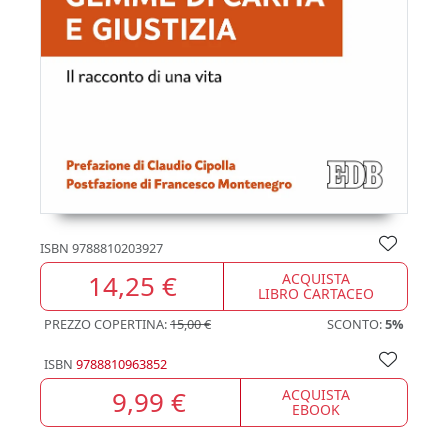
ISBN
9788810203927
14,25 €
ACQUISTA
LIBRO CARTACEO
PREZZO COPERTINA:
15,00 €
SCONTO:
5%
ISBN
9788810963852
9,99 €
ACQUISTA
EBOOK