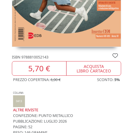
ISBN
9788810052143
5,70 €
ACQUISTA
LIBRO CARTACEO
PREZZO COPERTINA:
6,00 €
SCONTO:
5%
COLLANA
0413
ALTRE RIVISTE
CONFEZIONE:
PUNTO METALLICO
PUBBLICAZIONE:
LUGLIO 2026
PAGINE: 52
PESO: 146 GRAMMI