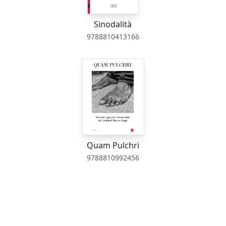
Sinodalità
9788810413166
Quam Pulchri
9788810992456