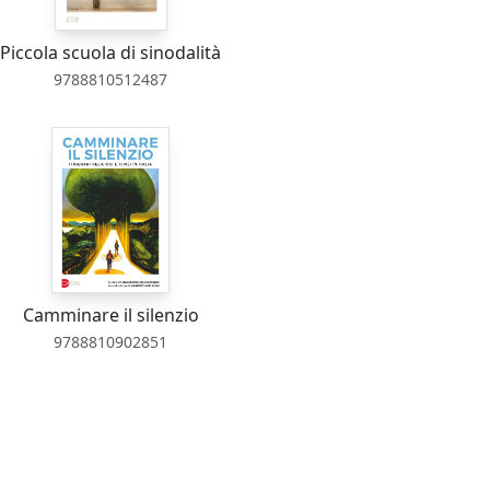
Piccola scuola di sinodalità
9788810512487
Camminare il silenzio
9788810902851