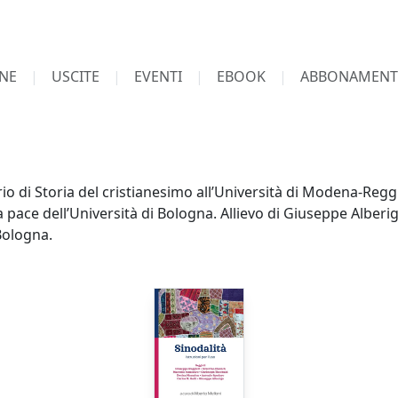
NE
USCITE
EVENTI
EBOOK
ABBONAMENT
di Storia del cristianesimo all’Università di Modena-Reggio
 pace dell’Università di Bologna. Allievo di Giuseppe Alberig
 Bologna.